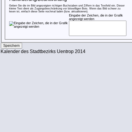
Geben Sie die im Bild angezeigten richtigen Buchstaben und Ziffern in das Textfeld ein. Dieser
kleine Test dient als Zugangsbeschränkung vor böswilligen Bots. Wenn das Bild schwer zu
lesen ist, einfach diese Seite nochmal laden (bzw. aktualisieren).
Eingabe der Zeichen, die in der Grafik
angezeigt werden
Kalender des Stadtbezirks Uentrop 2014