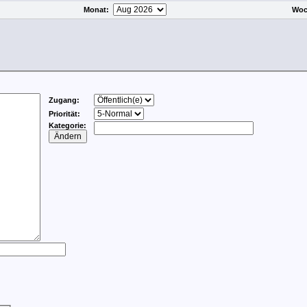
Monat
:
Woc
Zugang:
Priorität:
Kategorie: