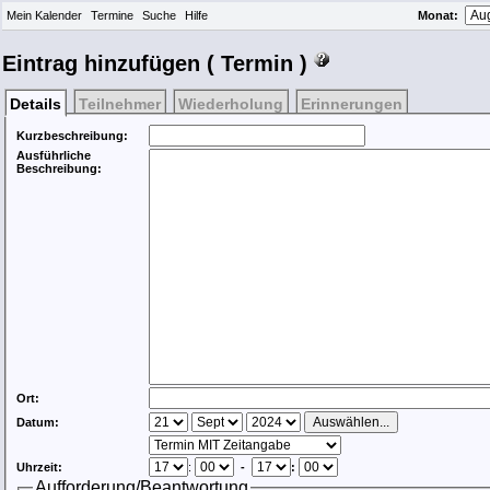
Mein Kalender
Termine
Suche
Hilfe
Monat
:
Eintrag hinzufügen ( Termin )
Details
Teilnehmer
Wiederholung
Erinnerungen
Kurzbeschreibung:
Ausführliche
Beschreibung:
Ort:
Datum:
Uhrzeit:
:
-
:
Aufforderung/Beantwortung