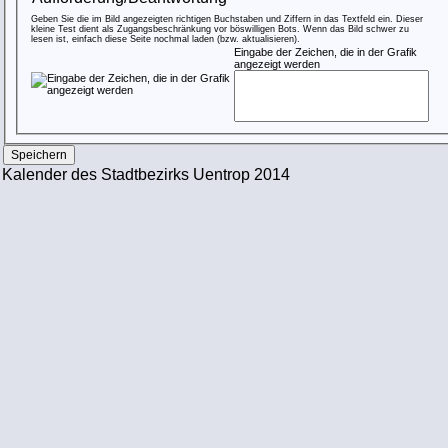
Geben Sie die im Bild angezeigten richtigen Buchstaben und Ziffern in das Textfeld ein. Dieser
kleine Test dient als Zugangsbeschränkung vor böswilligen Bots. Wenn das Bild schwer zu
lesen ist, einfach diese Seite nochmal laden (bzw. aktualisieren).
Eingabe der Zeichen, die in der Grafik
angezeigt werden
Kalender des Stadtbezirks Uentrop 2014